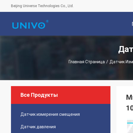
Beijing Universe Technologies Co., Ltd.
Дат
С
Главная Страница
/
Датчик Из
Все Продукты
М
1
Датчик измерения смещения
Датчик давления