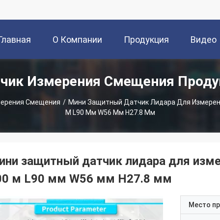
Главная
О Компании
Продукция
Видео
чик Измерения Смещения Прод
траница
мерения Смещения
/
Мини Защитный Датчик Лидара Для Измерен
М L90 Мм W56 Мм H27.8 Мм
ини защитный датчик лидара для изме
00 м L90 мм W56 мм H27.8 мм
Место п