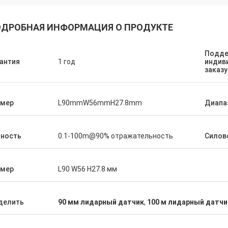
ДРОБНАЯ ИНФОРМАЦИЯ О ПРОДУКТЕ
Подде
антия
1 год
индив
заказу
змер
L90mmW56mmH27.8mm
Диапа
чность
0.1-100m@90% отражательность
Силов
змер
L90 W56 H27.8 мм
делить
90 мм лидарный датчик
,
100 м лидарный датчи