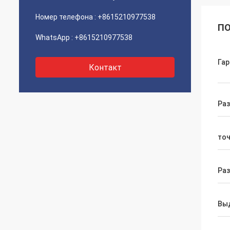
Номер телефона :
+8615210977538
ПО
WhatsApp :
+8615210977538
Гар
Контакт
Ра
то
Ра
Вы