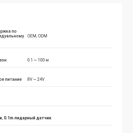
ржка по
идуальному
OEM, ODM
зон
0.1 ~ 100 м
ое питание
8V ~ 24V
к
,
0.1m лидарный датчик