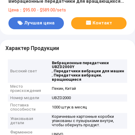
Вибрационные передатчики для вращающихся
машин
Цена：$95.00 - $589.00/sets
Лучшая цена
Контакт
Характер Продукции
Вибрационные передатчики
UBZD2000Y
,
Высокий свет
Передатчики вибрации для машин
,
,
Передатчики вибрации
вращающиеся
Место
Пекин, Китай
происхождения
Номер модели
UBZD2000
Поставка
1000 штук в месяц
способности
Коричневые картонные коробки
Упаковывая
упакованы с пузырьками внутри,
детали
чтобы обернуть продукт.
Фирменное
UNIVO