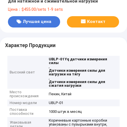
для натяжной и сжимательной нагрузки
Цена：$455.00/sets 1-9 sets
Лучшая цена
Контакт
Характер Продукции
UBLP-01Yq датчики измерения
силы
,
Датчики измерения силы для
Высокий свет
нагрузки на тягу
,
Датчики измерения силы для
сжатия нагрузки
Место
Пекин, Китай
происхождения
Номер модели
UBLP-01
Поставка
1000 штук в месяц
способности
Коричневые картонные коробки
Упаковывая
упакованы с пузырьками внутри,
детали