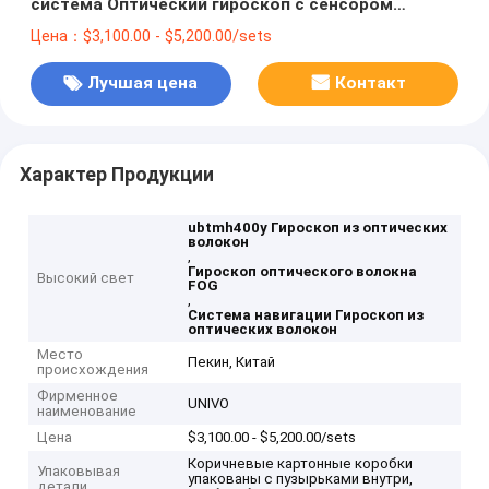
система Оптический гироскоп с сенсором
UBTMH400Y
Цена：$3,100.00 - $5,200.00/sets
Лучшая цена
Контакт
Характер Продукции
ubtmh400y Гироскоп из оптических
волокон
,
Гироскоп оптического волокна
Высокий свет
FOG
,
Система навигации Гироскоп из
оптических волокон
Место
Пекин, Китай
происхождения
Фирменное
UNIVO
наименование
Цена
$3,100.00 - $5,200.00/sets
Коричневые картонные коробки
Упаковывая
упакованы с пузырьками внутри,
детали