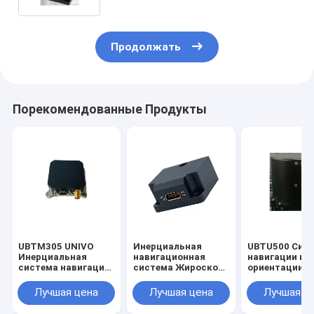
RS422
Продолжать
Порекомендованные Продукты
UBTM305 UNIVO
Инерциальная
UBTU500 Сис
Инерциальная
навигационная
навигации и
система навигации
система Жироскоп
ориентации с
антенны с гиро-FOG
волоконно-
оптическим
и оптическими
оптический датчик
гироскопом
Лучшая цена
Лучшая цена
Лучшая ц
волоконными
Стабильное
датчиками
положение Гиро