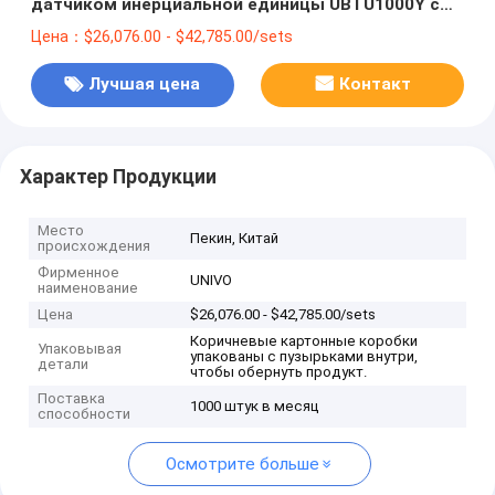
датчиком инерциальной единицы UBTU1000Y с
выходной формой RS422
Цена：$26,076.00 - $42,785.00/sets
Лучшая цена
Контакт
Характер Продукции
Место
Пекин, Китай
происхождения
Фирменное
UNIVO
наименование
Цена
$26,076.00 - $42,785.00/sets
Коричневые картонные коробки
Упаковывая
упакованы с пузырьками внутри,
детали
чтобы обернуть продукт.
Поставка
1000 штук в месяц
способности
Осмотрите больше