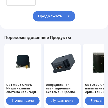
Продолжать
Порекомендованные Продукты
UBTM305 UNIVO
Инерциальная
UBTU500 Сис
Инерциальная
навигационная
навигации и
система навигации
система Жироскоп
ориентации с
антенны с гиро-FOG
волоконно-
оптическим
и оптическими
оптический датчик
гироскопом
Лучшая цена
Лучшая цена
Лучшая ц
волоконными
Стабильное
датчиками
положение Гиро