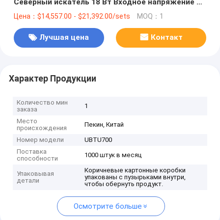
Северный искатель 18 Вт Входное напряжение и
точная навигация
Цена：$14,557.00 - $21,392.00/sets
MOQ：1
Лучшая цена
Контакт
Характер Продукции
Количество мин
1
заказа
Место
Пекин, Китай
происхождения
Номер модели
UBTU700
Поставка
1000 штук в месяц
способности
Коричневые картонные коробки
Упаковывая
упакованы с пузырьками внутри,
детали
чтобы обернуть продукт.
Осмотрите больше