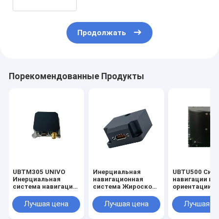
Продолжать
Порекомендованные Продукты
UBTM305 UNIVO
Инерциальная
UBTU500 Сис
Инерциальная
навигационная
навигации и
система навигации
система Жироскоп
ориентации с
антенны с гиро-FOG
волоконно-
оптическим
и оптическими
оптический датчик
гироскопом
Лучшая цена
Лучшая цена
Лучшая ц
волоконными
Стабильное
датчиками
положение Гиро