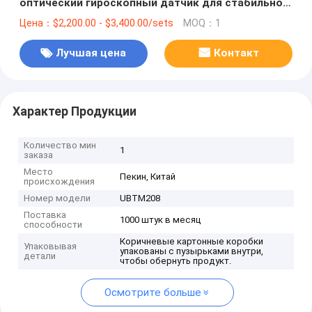
оптический гироскопный датчик для стабильной
навигации
Цена：$2,200.00 - $3,400.00/sets
MOQ：1
Лучшая цена
Контакт
Характер Продукции
Количество мин
1
заказа
Место
Пекин, Китай
происхождения
Номер модели
UBTM208
Поставка
1000 штук в месяц
способности
Коричневые картонные коробки
Упаковывая
упакованы с пузырьками внутри,
детали
чтобы обернуть продукт.
Осмотрите больше