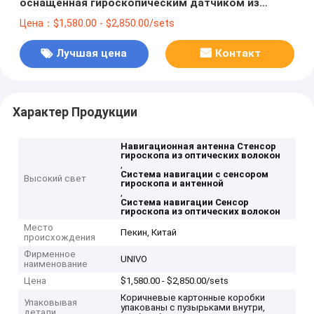
оснащенная гироскопическим датчиком из
оптических волокон
Цена：$1,580.00 - $2,850.00/sets
Лучшая цена
Контакт
Характер Продукции
Навигационная антенна Стенсор
гироскопа из оптических волокон
,
Система навигации с сенсором
Высокий свет
гироскопа и антенной
,
Система навигации Сенсор
гироскопа из оптических волокон
Место
Пекин, Китай
происхождения
Фирменное
UNIVO
наименование
Цена
$1,580.00 - $2,850.00/sets
Коричневые картонные коробки
Упаковывая
упакованы с пузырьками внутри,
детали