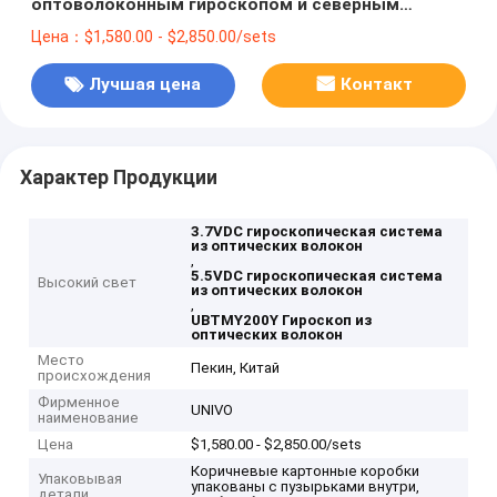
оптоволоконным гироскопом и северным
поисковиком
Цена：$1,580.00 - $2,850.00/sets
Лучшая цена
Контакт
Характер Продукции
3.7VDC гироскопическая система
из оптических волокон
,
5.5VDC гироскопическая система
Высокий свет
из оптических волокон
,
UBTMY200Y Гироскоп из
оптических волокон
Место
Пекин, Китай
происхождения
Фирменное
UNIVO
наименование
Цена
$1,580.00 - $2,850.00/sets
Коричневые картонные коробки
Упаковывая
упакованы с пузырьками внутри,
детали