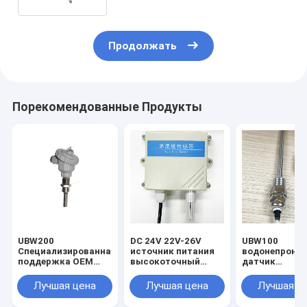
Продолжать
Порекомендованные Продукты
UBW200
DC 24V 22V-26V
UBW100
Специализированная
источник питания
водонепрони
поддержка OEM
высокоточный
датчик
UNIVO Range Probe
датчик
температуры
для цифровых
температуры и
передатчик
Лучшая цена
Лучшая цена
Лучшая ц
датчиков
влажности
компактный,
температуры
точный и за