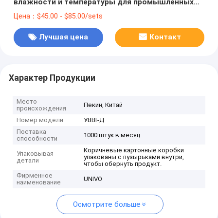
влажности и температуры для промышленных
применений
Цена：$45.00 - $85.00/sets
Лучшая цена
Контакт
Характер Продукции
Место
Пекин, Китай
происхождения
Номер модели
УВВГ-Д
Поставка
1000 штук в месяц
способности
Коричневые картонные коробки
Упаковывая
упакованы с пузырьками внутри,
детали
чтобы обернуть продукт.
Фирменное
UNIVO
наименование
Осмотрите больше