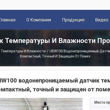
Главная
О Компании
Продукция
Видео
к Температуры И Влажности Пр
траница
 Температуры И Влажности
/
UBW100 Водонепроницаемый Датчи
Компактный, Точный И Защищен От Помех
BW100 водонепроницаемый датчик те
омпактный, точный и защищен от поме
Место п