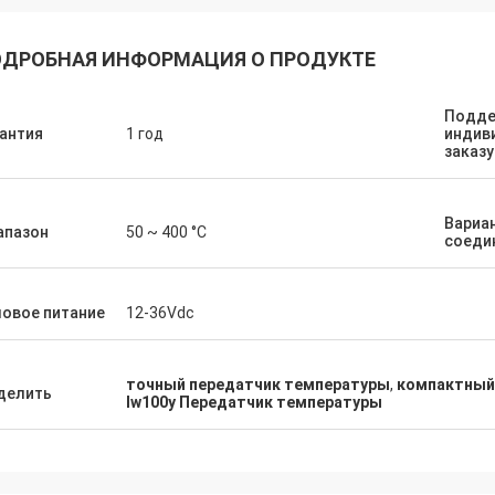
ДРОБНАЯ ИНФОРМАЦИЯ О ПРОДУКТЕ
Подде
антия
1 год
индив
заказу
Вариа
апазон
50 ~ 400 °C
соеди
овое питание
12-36Vdc
точный передатчик температуры
,
компактный
делить
Iw100y Передатчик температуры