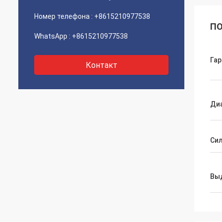
Номер телефона :
+8615210977538
ПО
WhatsApp :
+8615210977538
Гар
Контакт
Ди
Сил
Вы