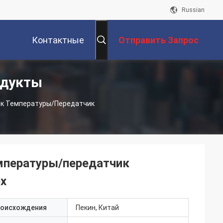
Russian
Контактные
Отправить Запрос
одукты
Данные
к Температуры/передатчик
мпературы/передатчик
х
роисхождения
Пекин, Китай