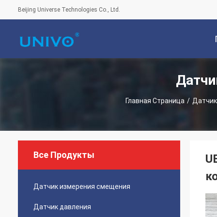
Beijing Universe Technologies Co., Ltd.
Датчи
С
Главная Страница
/
Датчик
Все Продукты
U
к
Датчик измерения смещения
Датчик давления