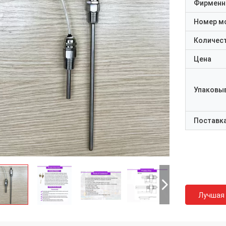
Фирменн
Номер м
Количест
Цена
Упаковы
Поставк
Лучшая