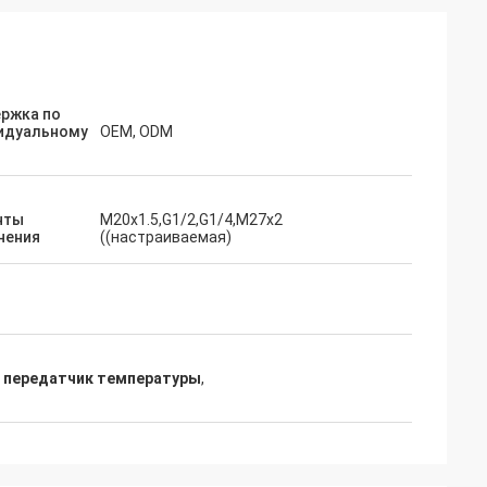
ржка по
идуальному
OEM, ODM
нты
М20х1.5,G1/2,G1/4,M27x2
нения
((настраиваемая)
 передатчик температуры
,