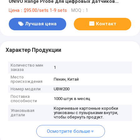
UNIVO Range Probe для цифровых датчиков
температуры термопары
Цена：$95.00/sets 1-9 sets
MOQ：1
Лучшая цена
Контакт
Характер Продукции
Количество мин
1
заказа
Место
Пекин, Китай
происхождения
Номер модели
UBW200
Поставка
1000 штук в месяц
способности
Коричневые картонные коробки
Упаковывая
упакованы с пузырьками внутри,
детали
чтобы обернуть продукт.
Осмотрите больше